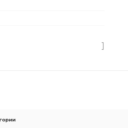
гории