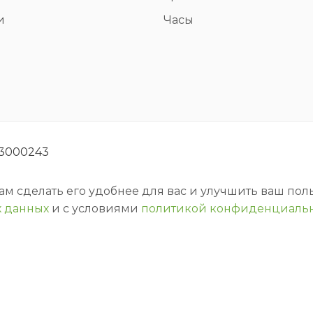
и
Часы
93000243
нам сделать его удобнее для вас и улучшить ваш по
 данных
и с условиями
политикой конфиденциаль