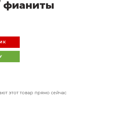
/ фианиты
ИК
У
ют этот товар прямо сейчас