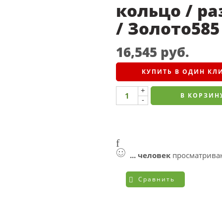
кольцо / раз
/ Золото58
16,545
руб.
КУПИТЬ В ОДИН КЛ
+
В КОРЗИН
-
...
человек
просматриваю
Сравнить