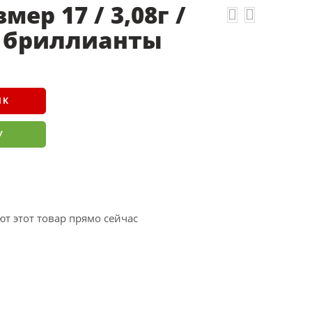
мер 17 / 3,08г /
/ бриллианты
ИК
У
т этот товар прямо сейчас