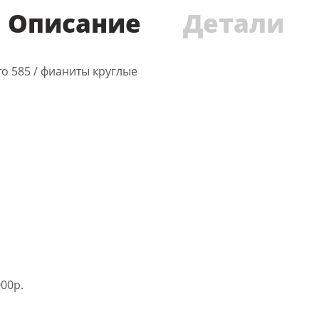
Описание
Детали
ото 585 / фианиты круглые
00р.