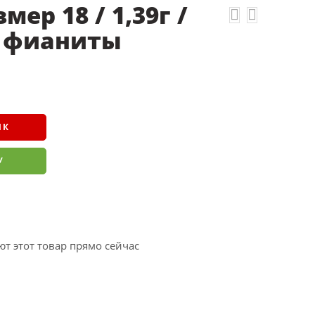
мер 18 / 1,39г /
/ фианиты
ИК
У
т этот товар прямо сейчас