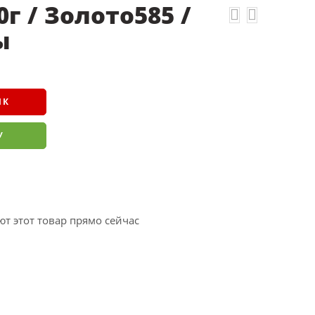
0г / Золото585 /
ы
ИК
У
т этот товар прямо сейчас