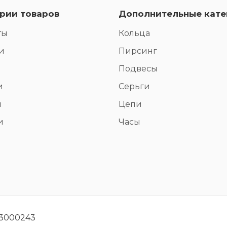
рии товаров
Дополнительные кате
ты
Кольца
и
Пирсинг
Подвесы
и
Серьги
ы
Цепи
и
Часы
93000243