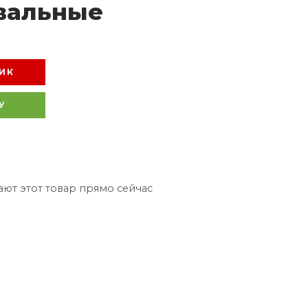
вальные
ИК
У
ют этот товар прямо сейчас