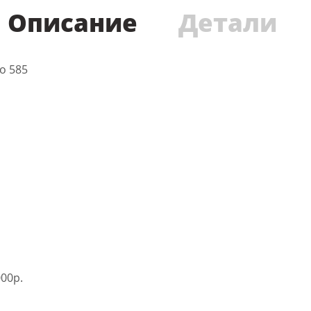
Описание
Детали
то 585
00р.