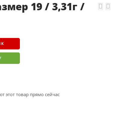
змер 19 / 3,31г /
ИК
У
т этот товар прямо сейчас