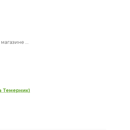
 магазине …
а Темерник)