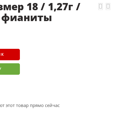
мер 18 / 1,27г /
/ фианиты
ИК
У
т этот товар прямо сейчас