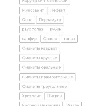
Корунд синтетический
Муассанит
Нефрит
Опал
Перламутр
раух топаз
рубин
сапфир
Стекло
топаз
Фианиты квадрат
Фианиты круглые
Фианиты овальные
Фианиты прямоугольные
Фианиты треугольные
Хризолит
Цитрин
Часовой механизм
Эмаль