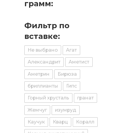
грамм:
Фильтр по
вставке:
Не выбрано
Агат
Александрит
Аметист
Аметрин
Бирюза
бриллианты
Гипс
Горный хрусталь
гранат
Жемчуг
изумруд
Каучук
Кварц
Коралл