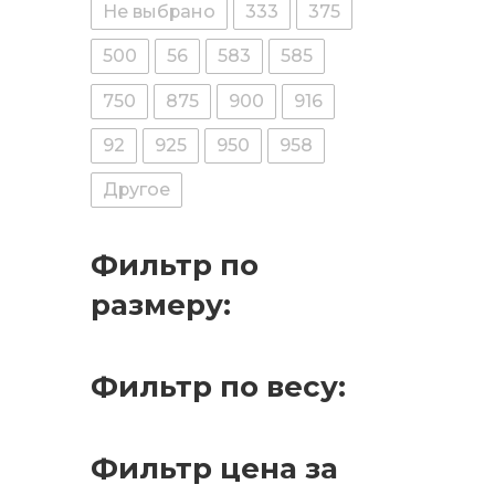
Не выбрано
333
375
500
56
583
585
750
875
900
916
92
925
950
958
Другое
Фильтр по
размеру:
Фильтр по весу:
Фильтр цена за