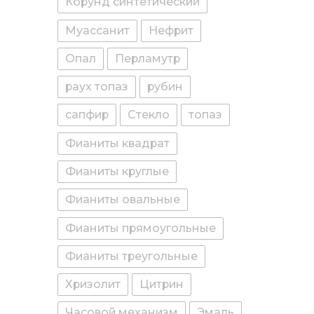
Корунд синтетический
Муассанит
Нефрит
Опал
Перламутр
раух топаз
рубин
сапфир
Стекло
топаз
Фианиты квадрат
Фианиты круглые
Фианиты овальные
Фианиты прямоугольные
Фианиты треугольные
Хризолит
Цитрин
Часовой механизм
Эмаль