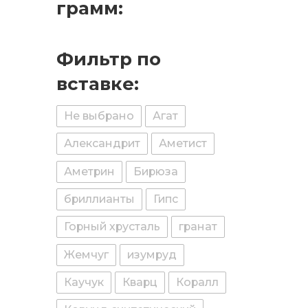
грамм:
Фильтр по
вставке:
Не выбрано
Агат
Александрит
Аметист
Аметрин
Бирюза
бриллианты
Гипс
Горный хрусталь
гранат
Жемчуг
изумруд
Каучук
Кварц
Коралл