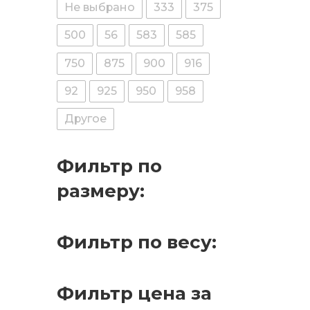
Не выбрано
333
375
500
56
583
585
750
875
900
916
92
925
950
958
Другое
Фильтр по
размеру:
Фильтр по весу:
Фильтр цена за