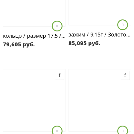
зажим / 9,15г / Золото585
кольцо / размер 17,5 / 9,15г / Золото583 / корунд синтетический
85,095
руб.
79,605
руб.